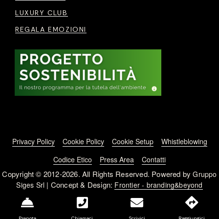
LUXURY CLUB
REGALA EMOZIONI
Footer menu
Privacy Policy
Cookie Policy
Cookie Setup
Whistleblowing
Codice Etico
Press Area
Contatti
Copyright © 2012-2026. All Rights Reserved. Powered by
Gruppo
| Concept & Design:
Siges Srl
Frontier - branding&beyond
Prenota
Chiamaci
Scrivici
Raggiungici