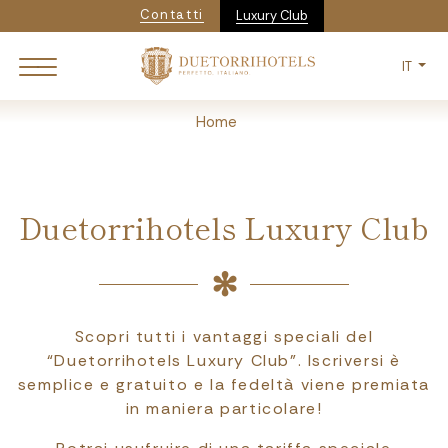
Navigazione secondar
Salta
Contatti
Luxury Club
al
contenuto
IT
principale
Breadcrumb
Home
Duetorrihotels Luxury Club
Scopri tutti i vantaggi speciali del
“Duetorrihotels Luxury Club”. Iscriversi è
semplice e gratuito e la fedeltà viene premiata
in maniera particolare!